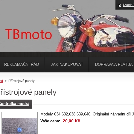
Úvodní
REKLAMAČNÍ ŘÁD
JAK NAKUPOVAT
DOPRAVA A PLATBA
od
>
Přístrojové panely
řístrojové panely
Kontrolka modrá
Modely 634,632,638,639,640. Originální náhradní díl
20,00 Kč
Vaše cena: