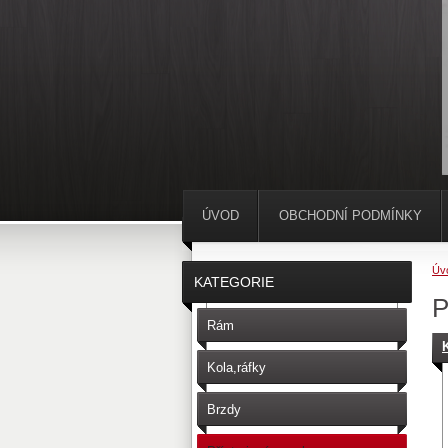
ÚVOD
OBCHODNÍ PODMÍNKY
Úv
KATEGORIE
P
Rám
Kola,ráfky
Brzdy