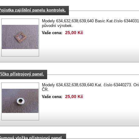
Pojistka zajištění panelu kontrolek.
Modely 634,632,638,639,640 Basic.Kat.číslo 63440316
původní výrobek.
25,00 Kč
Vaše cena:
Víčko přístrojový panel.
Modely 634,632,638,639,640.Kat. číslo 63440273. Ori
ČR.
25,00 Kč
Vaše cena:
Gumová vložka přístrojový panel.