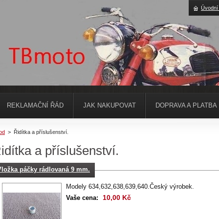
Úvodní
REKLAMAČNÍ ŘÁD
JAK NAKUPOVAT
DOPRAVA A PLATBA
od
>
Řidítka a příslušenství.
idítka a příslušenství.
Vložka páčky rádlovaná 9 mm.
Modely 634,632,638,639,640.Český výrobek.
10,00 Kč
Vaše cena: