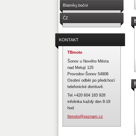
Blatníky,boční
schránky,sedačky.
ČZ
476,477,487,488,471,472,482,481
KONTAKT
TBmoto
Šonov u Nového Města
nad Metují 125
Provodov-Šonov 54908
Osobní odběr po předchozí
telefonické domluvě.
Tel.+420 604 183 928
infolinka každý den 8-19
hod
tbmoto@s
eznam.cz