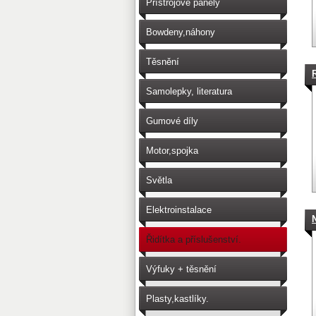
Přístrojové panely
Bowdeny,náhony
Těsnění
Samolepky, literatura
Gumové díly
Motor,spojka
Světla
Elektroinstalace
N
Řidítka a příslušenství.
Výfuky + těsnění
Plasty,kastlíky.