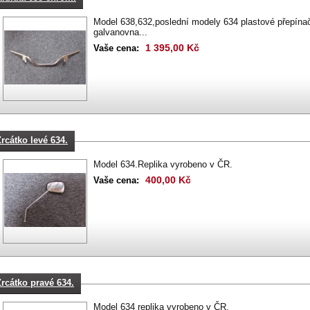
Model 638,632,poslední modely 634 plastové přepínač
galvanovna...
1 395,00 Kč
Vaše cena:
Zrcátko levé 634.
Model 634.Replika vyrobeno v ČR.
400,00 Kč
Vaše cena:
Zrcátko pravé 634.
Model 634 replika vyrobeno v ČR.