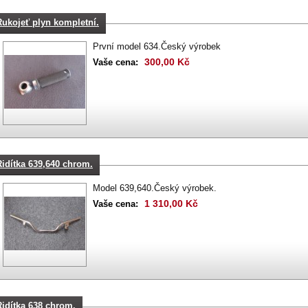
Rukojeť plyn kompletní.
První model 634.Český výrobek
300,00 Kč
Vaše cena:
Řidítka 639,640 chrom.
Model 639,640.Český výrobek.
1 310,00 Kč
Vaše cena:
Řidítka 638 chrom.