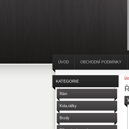
ÚVOD
OBCHODNÍ PODMÍNKY
Úv
KATEGORIE
Ř
Rám
Kola,ráfky
Brzdy