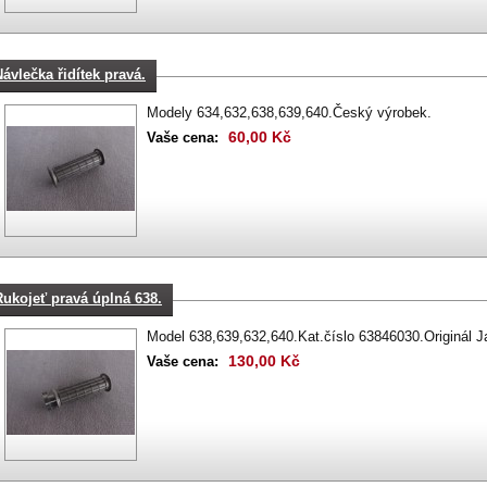
Návlečka řidítek pravá.
Modely 634,632,638,639,640.Český výrobek.
60,00 Kč
Vaše cena:
Rukojeť pravá úplná 638.
Model 638,639,632,640.Kat.číslo 63846030.Originál 
130,00 Kč
Vaše cena: