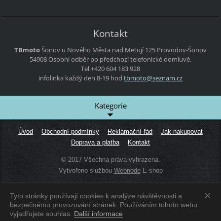
Kontakt
TBmoto
Šonov u Nového Města nad Metují 125
Provodov-Šonov
54908
Osobní odběr po předchozí telefonické domluvě.
Tel.+420 604 183 928
infolinka každý den 8-19 hod
tbmoto@s
eznam.cz
Kategorie
Úvod
Obchodní podmínky
Reklamační řád
Jak nakupovat
Doprava a platba
Kontakt
© 2017 Všechna práva vyhrazena.
Vytvořeno službou
Webnode
E-shop
Tyto stránky používají cookies k analýze návštěvnosti a
Zobrazit:
Mobilní verzi
|
Standardní verzi
bezpečnému provozování stránek. Používáním tohoto webu
vyjadřujete souhlas.
Další informace