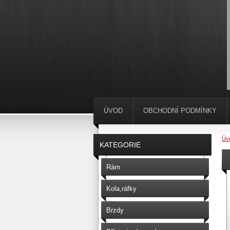
ÚVOD
OBCHODNÍ PODMÍNKY
Úv
KATEGORIE
Rám
Kola,ráfky
Brzdy