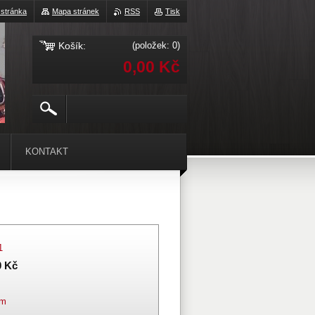
 stránka
Mapa stránek
RSS
Tisk
Košík:
(položek: 0)
0,00 Kč
KONTAKT
1
0 Kč
em