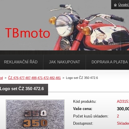
Úvodní
REKLAMAČNÍ ŘÁD
JAK NAKUPOVAT
DOPRAVA A PLATBA
od
>
ČZ 476,477,487,488,471,472,482,481
>
Logo set ČZ 350 472.6
Logo set ČZ 350 472.6
Kód produktu:
AD315
300,0
Vaše cena:
Počet kusů skladem:
2
Dostupnost:
Sklad