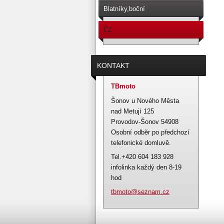
Blatníky,boční
schránky,sedačky.
ČZ
476,477,487,488,471,472,482,481
KONTAKT
TBmoto
Šonov u Nového Města
nad Metují 125
Provodov-Šonov 54908
Osobní odběr po předchozí
telefonické domluvě.
Tel.+420 604 183 928
infolinka každý den 8-19
hod
tbmoto@s
eznam.cz