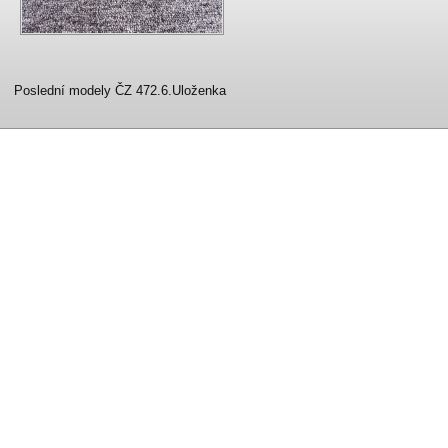
Poslední modely ČZ 472.6.Uloženka