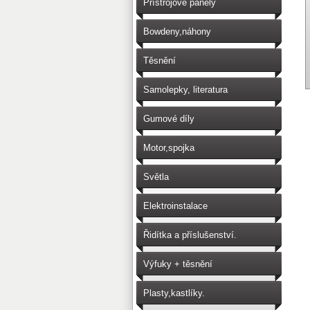
Přístrojové panely
Bowdeny,náhony
Těsnění
Samolepky, literatura
Gumové díly
Motor,spojka
Světla
Elektroinstalace
Řidítka a příslušenství.
Výfuky + těsnění
Plasty,kastlíky.