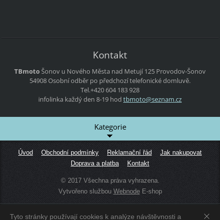
Kontakt
TBmoto
Šonov u Nového Města nad Metují 125
Provodov-Šonov
54908
Osobní odběr po předchozí telefonické domluvě.
Tel.+420 604 183 928
infolinka každý den 8-19 hod
tbmoto@s
eznam.cz
Kategorie
Úvod
Obchodní podmínky
Reklamační řád
Jak nakupovat
Doprava a platba
Kontakt
© 2017 Všechna práva vyhrazena.
Vytvořeno službou
Webnode
E-shop
Tyto stránky používají cookies k analýze návštěvnosti a
Zobrazit:
Mobilní verzi
|
Standardní verzi