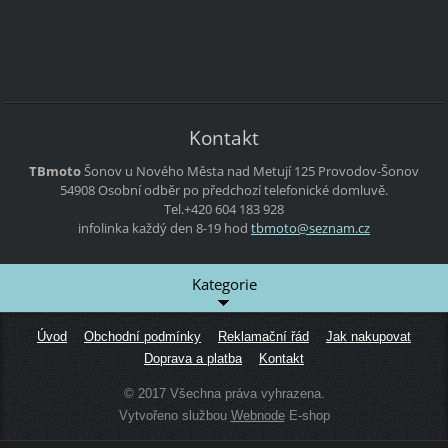
Kontakt
TBmoto
Šonov u Nového Města nad Metují 125
Provodov-Šonov
54908
Osobní odběr po předchozí telefonické domluvě.
Tel.+420 604 183 928
infolinka každý den 8-19 hod
tbmoto@s
eznam.cz
Kategorie
Úvod
Obchodní podmínky
Reklamační řád
Jak nakupovat
Doprava a platba
Kontakt
© 2017 Všechna práva vyhrazena.
Vytvořeno službou
Webnode
E-shop