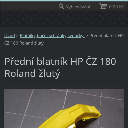
Vyhledávání
0,00 Kč
Úvod
>
Blatníky,boční schránky,sedačky.
>
Přední blatník HP
ČZ 180 Roland žlutý
Přední blatník HP ČZ 180
Roland žlutý