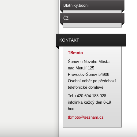
Blatníky,boční
schránky,sedačky.
ČZ
476,477,487,488,471,472,482,481
KONTAKT
TBmoto
Šonov u Nového Města
nad Metují 125
Provodov-Šonov 54908
Osobní odběr po předchozí
telefonické domluvě.
Tel.+420 604 183 928
infolinka každý den 8-19
hod
tbmoto@s
eznam.cz