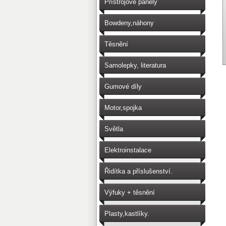
Přístrojové panely
Bowdeny,náhony
Těsnění
Samolepky, literatura
Gumové díly
Motor,spojka
Světla
Elektroinstalace
Řidítka a příslušenství.
Výfuky + těsnění
Plasty,kastlíky.