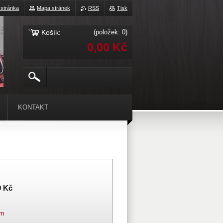
 stránka
Mapa stránek
RSS
Tisk
Košík:
(položek: 0)
0,00 Kč
KONTAKT
0 Kč
em