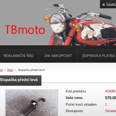
Úvodní
REKLAMAČNÍ ŘÁD
JAK NAKUPOVAT
DOPRAVA A PLATBA
od
>
Rám
>
Stupačka přední levá
Stupačka přední levá
Kód produktu:
AD689
570,0
Vaše cena:
Počet kusů skladem:
1
Dostupnost:
Sklad