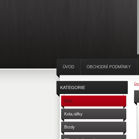
ÚVOD
OBCHODNÍ PODMÍNKY
Úv
KATEGORIE
Rám
Kola,ráfky
Brzdy