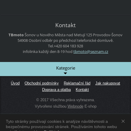
Kontakt
TBmoto
Šonov u Nového Města nad Metují 125
Provodov-Šonov
54908
Osobní odběr po předchozí telefonické domluvě.
Tel.+420 604 183 928
infolinka každý den 8-19 hod
tbmoto@s
eznam.cz
Kategorie
Úvod
Obchodní podmínky
Reklamační řád
Jak nakupovat
Doprava a platba
Kontakt
© 2017 Všechna práva vyhrazena.
Vytvořeno službou
Webnode
E-shop
Tyto stránky používají cookies k analýze návštěvnosti a
Zobrazit:
Mobilní verzi
|
Standardní verzi
bezpečnému provozování stránek. Používáním tohoto webu