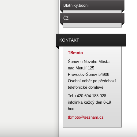
Blatníky,boční
schránky,sedačky.
ČZ
476,477,487,488,471,472,482,481
KONTAKT
TBmoto
Šonov u Nového Města
nad Metují 125
Provodov-Šonov 54908
Osobní odběr po předchozí
telefonické domluvě.
Tel.+420 604 183 928
infolinka každý den 8-19
hod
tbmoto@s
eznam.cz