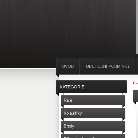
ÚVOD
OBCHODNÍ PODMÍNKY
Úv
KATEGORIE
Rám
Kola,ráfky
Brzdy