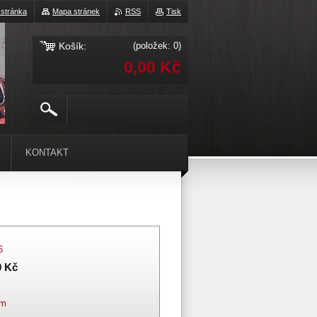
 stránka
Mapa stránek
RSS
Tisk
Košík:
(položek: 0)
0,00 Kč
KONTAKT
6
0 Kč
em