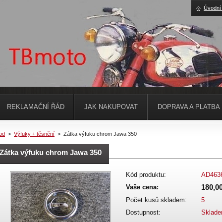
Úvodní
REKLAMAČNÍ ŘÁD
JAK NAKUPOVAT
DOPRAVA A PLATBA
od
>
Výfuky + těsnění
>
Zátka výfuku chrom Jawa 350
Zátka výfuku chrom Jawa 350
Kód produktu:
AD463
180,0
Vaše cena:
Počet kusů skladem:
5
Dostupnost:
Sklad