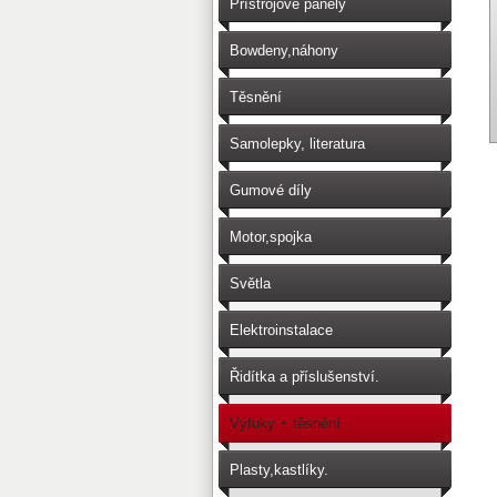
Přístrojové panely
Bowdeny,náhony
Těsnění
Samolepky, literatura
Gumové díly
Motor,spojka
Světla
Elektroinstalace
Řidítka a příslušenství.
Výfuky + těsnění
Plasty,kastlíky.